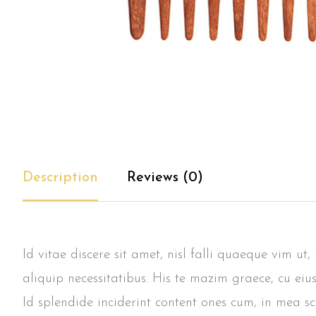
Description
Reviews (0)
Id vitae discere sit amet, nisl falli quaeque vim ut
aliquip necessitatibus. His te mazim graece, cu eiu
Id splendide inciderint content ones cum, in mea s