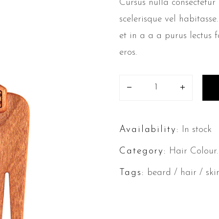
Cursus nulla consectetur
scelerisque vel habitass
et in a a a purus lectus f
eros.
Availability:
In stock
Category:
Hair Colour
.
Tags:
beard
/
hair
/
ski