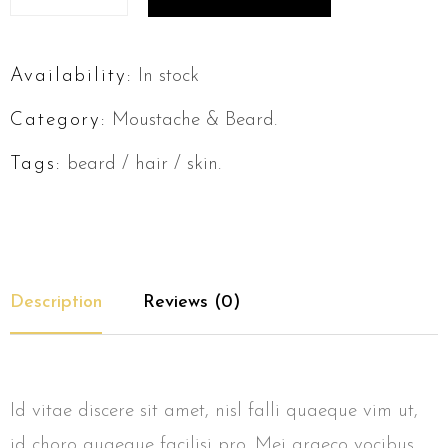
Availability:
In stock
Category:
Moustache & Beard
.
Tags:
beard
/
hair
/
skin
.
Description
Reviews (0)
Id vitae discere sit amet, nisl falli quaeque vim ut,
id choro quaeque facilisi pro. Mei graeco vocibus