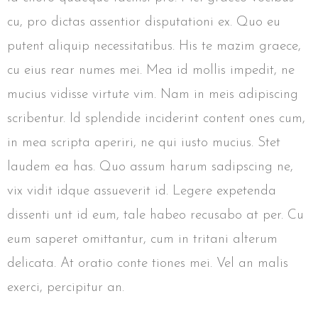
cu, pro dictas assentior disputationi ex. Quo eu
putent aliquip necessitatibus. His te mazim graece,
cu eius rear numes mei. Mea id mollis impedit, ne
mucius vidisse virtute vim. Nam in meis adipiscing
scribentur. Id splendide inciderint content ones cum,
in mea scripta aperiri, ne qui iusto mucius. Stet
laudem ea has. Quo assum harum sadipscing ne,
vix vidit idque assueverit id. Legere expetenda
dissenti unt id eum, tale habeo recusabo at per. Cu
eum saperet omittantur, cum in tritani alterum
delicata. At oratio conte tiones mei. Vel an malis
exerci, percipitur an.