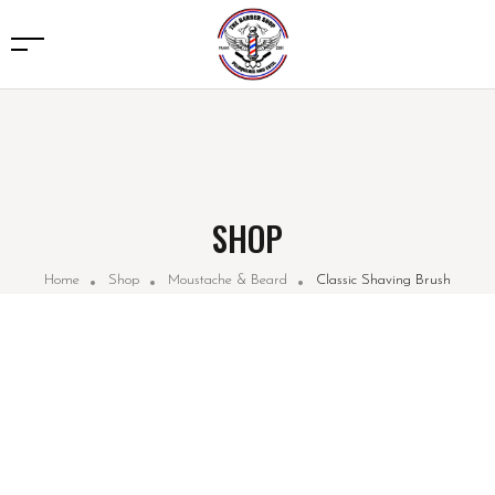
SHOP
Home
Shop
Moustache & Beard
Classic Shaving Brush