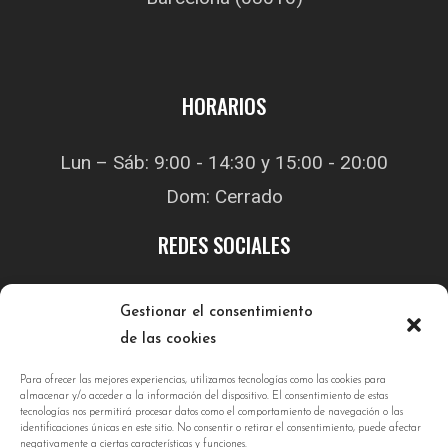
HORARIOS
Lun – Sáb: 9:00 - 14:30 y 15:00 - 20:00
Dom: Cerrado
REDES SOCIALES
Gestionar el consentimiento
de las cookies
Para ofrecer las mejores experiencias, utilizamos tecnologías como las cookies para
almacenar y/o acceder a la información del dispositivo. El consentimiento de estas
tecnologías nos permitirá procesar datos como el comportamiento de navegación o las
identificaciones únicas en este sitio. No consentir o retirar el consentimiento, puede afectar
negativamente a ciertas características y funciones.