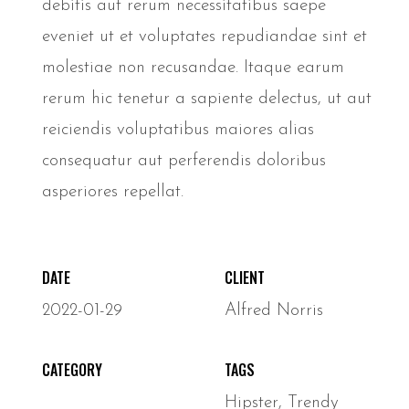
debitis aut rerum necessitatibus saepe
eveniet ut et voluptates repudiandae sint et
molestiae non recusandae. Itaque earum
rerum hic tenetur a sapiente delectus, ut aut
reiciendis voluptatibus maiores alias
consequatur aut perferendis doloribus
asperiores repellat.
DATE
CLIENT
2022-01-29
Alfred Norris
CATEGORY
TAGS
Hipster
,
Trendy